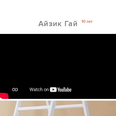
10 лет
Айзик Гай