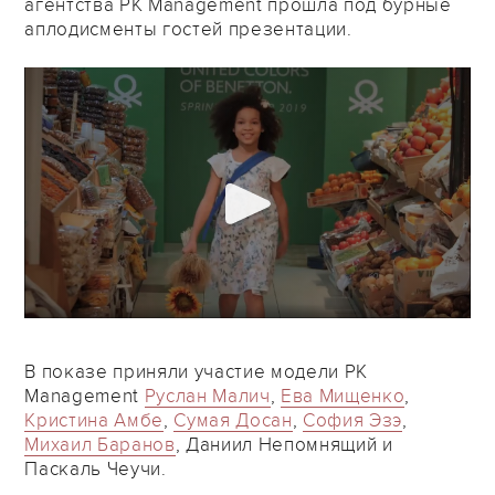
агентства PK Management прошла под бурные
аплодисменты гостей презентации.
В показе приняли участие модели PK
Management
Руслан Малич
,
Ева Мищенко
,
Кристина Амбе
,
Сумая Досан
,
София Эзэ
,
Михаил Баранов
, Даниил Непомнящий и
Паскаль Чеучи.