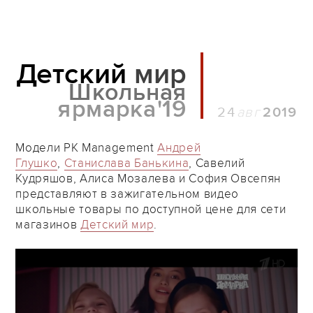
Детский
мир
Школьная
ярмарка'19
24
2019
Модели PK Management
Андрей
Глушко
,
Станислава Банькина
, Савелий
Кудряшов, Алиса Мозалева и София Овсепян
представляют в зажигательном видео
школьные товары по доступной цене для сети
магазинов
Детский мир
.