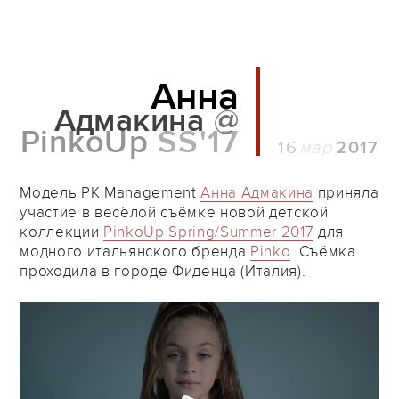
Анна
Адмакина
@
PinkoUp
SS'17
16
2017
Модель PK Management
Анна Адмакина
приняла
участие в весёлой съёмке новой детской
коллекции
PinkoUp Spring/Summer 2017
для
модного итальянского бренда
Pinko
. Съёмка
проходила в городе Фиденца (Италия).