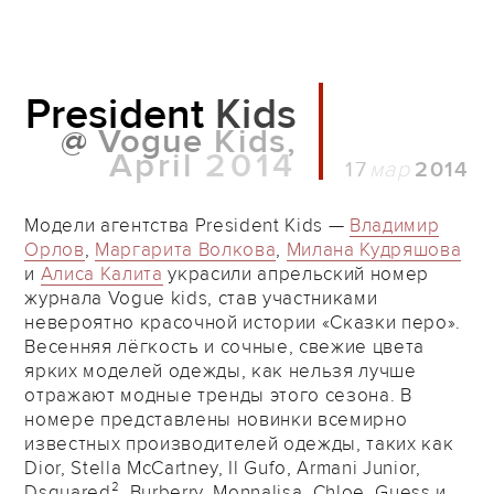
President
Kids
@
Vogue
Kids,
April
2014
17
2014
Модели агентства President Kids —
Владимир
Орлов
,
Маргарита Волкова
,
Милана Кудряшова
и
Алиса Калита
украсили апрельский номер
журнала Vogue kids, став участниками
невероятно красочной истории «Сказки перо».
Весенняя лёгкость и сочные, свежие цвета
ярких моделей одежды, как нельзя лучше
отражают модные тренды этого сезона. В
номере представлены новинки всемирно
известных производителей одежды, таких как
Dior, Stella McCartney, Il Gufo, Armani Junior,
Dsquared², Burberry, Monnalisa, Chloe, Guess и